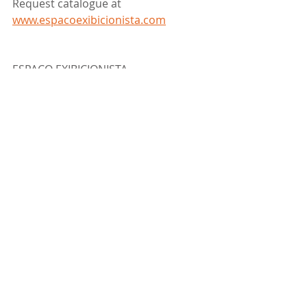
Request catalogue at 
www.espacoexibicionista.com
ESPAÇO EXIBICIONISTA
Rua Dona Estefânia 157C, Lisboa
 214 055 054
Tags:
exhibitions
Espaço Exibicionista
solo
espaço exibicionista
exhibitions
news
Recent Posts
See All