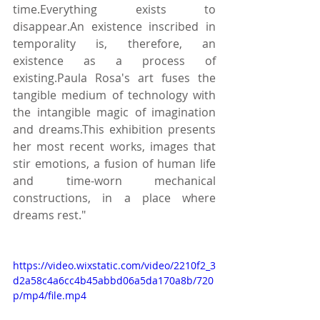
time.Everything exists to 
disappear.An existence inscribed in 
temporality is, therefore, an 
existence as a process of 
existing.Paula Rosa's art fuses the 
tangible medium of technology with 
the intangible magic of imagination 
and dreams.This exhibition presents 
her most recent works, images that 
stir emotions, a fusion of human life 
and time-worn mechanical 
constructions, in a place where 
dreams rest."
https://video.wixstatic.com/video/2210f2_3
d2a58c4a6cc4b45abbd06a5da170a8b/720
p/mp4/file.mp4