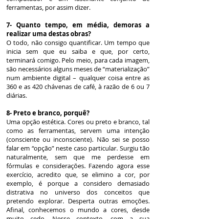
ferramentas, por assim dizer.
7- Quanto tempo, em média, demoras a
realizar uma destas obras?
O todo, não consigo quantificar. Um tempo que
inicia sem que eu saiba e que, por certo,
terminará comigo. Pelo meio, para cada imagem,
são necessários alguns meses de “materialização”
num ambiente digital – qualquer coisa entre as
360 e as 420 chávenas de café, à razão de 6 ou 7
diárias.
8- Preto e branco, porquê?
Uma opção estética. Cores ou preto e branco, tal
como as ferramentas, servem uma intenção
(consciente ou inconsciente). Não sei se posso
falar em “opção” neste caso particular. Surgiu tão
naturalmente, sem que me perdesse em
fórmulas e considerações. Fazendo agora esse
exercício, acredito que, se elimino a cor, por
exemplo, é porque a considero demasiado
distrativa no universo dos conceitos que
pretendo explorar. Desperta outras emoções.
Afinal, conhecemos o mundo a cores, desde
muito cedo. Nesse contexto, com a sua