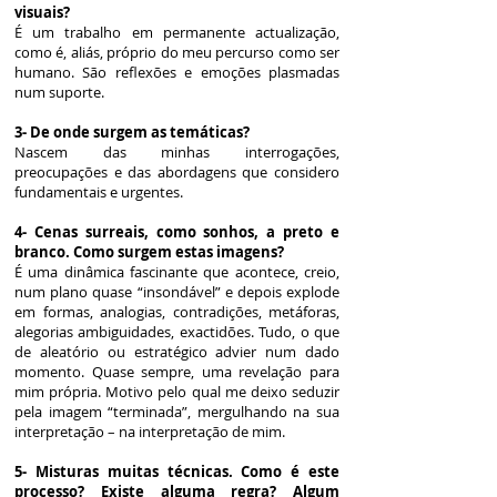
visuais?
É um trabalho em permanente actualização,
como é, aliás, próprio do meu percurso como ser
humano. São reflexões e emoções plasmadas
num suporte.
3- De onde surgem as temáticas?
Nascem das minhas interrogações,
preocupações e das abordagens que considero
fundamentais e urgentes.
4- Cenas surreais, como sonhos, a preto e
branco. Como surgem estas imagens?
É uma dinâmica fascinante que acontece, creio,
num plano quase “insondável” e depois explode
em formas, analogias, contradições, metáforas,
alegorias ambiguidades, exactidões. Tudo, o que
de aleatório ou estratégico advier num dado
momento. Quase sempre, uma revelação para
mim própria. Motivo pelo qual me deixo seduzir
pela imagem “terminada”, mergulhando na sua
interpretação – na interpretação de mim.
5- Misturas muitas técnicas. Como é este
processo? Existe alguma regra? Algum