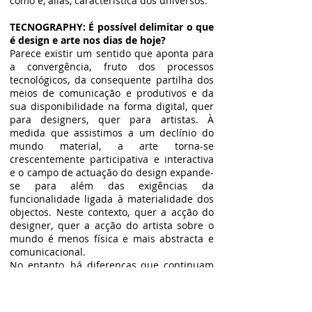
como é, aliás, característica dos universos.
TECNOGRAPHY: É possível delimitar o que
é design e arte nos dias de hoje?
Parece existir um sentido que aponta para
a convergência, fruto dos processos
tecnológicos, da consequente partilha dos
meios de comunicação e produtivos e da
sua disponibilidade na forma digital, quer
para designers, quer para artistas. À
medida que assistimos a um declínio do
mundo material, a arte torna-se
crescentemente participativa e interactiva
e o campo de actuação do design expande-
se para além das exigências da
funcionalidade ligada à materialidade dos
objectos. Neste contexto, quer a acção do
designer, quer a acção do artista sobre o
mundo é menos física e mais abstracta e
comunicacional.
No entanto, há diferenças que continuam
por diluir. A discussão tem-se arrastado no
tempo e manter-se-á porque, quer “arte”,
quer “design” carecem de uma definição