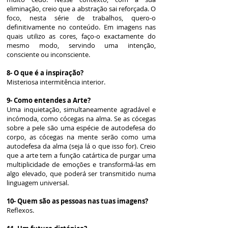
eliminação, creio que a abstração sai reforçada. O
foco, nesta série de trabalhos, quero-o
definitivamente no conteúdo. Em imagens nas
quais utilizo as cores, faço-o exactamente do
mesmo modo, servindo uma intenção,
consciente ou inconsciente.
8- O que é a inspiração?
Misteriosa intermitência interior.
9- Como entendes a Arte?
Uma inquietação, simultaneamente agradável e
incómoda, como cócegas na alma. Se as cócegas
sobre a pele são uma espécie de autodefesa do
corpo, as cócegas na mente serão como uma
autodefesa da alma (seja lá o que isso for). Creio
que a arte tem a função catártica de purgar uma
multiplicidade de emoções e transformá-las em
algo elevado, que poderá ser transmitido numa
linguagem universal.
10- Quem são as pessoas nas tuas imagens?
Reflexos.