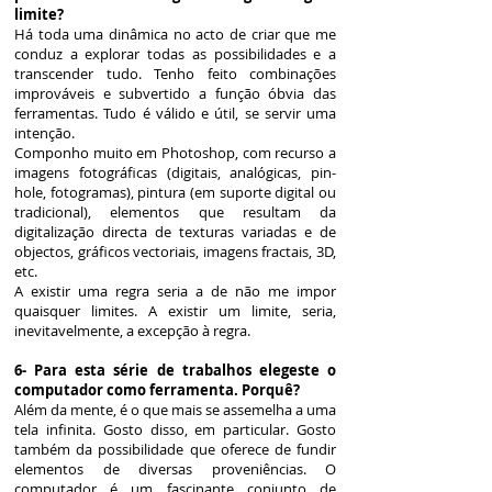
limite?
Há toda uma dinâmica no acto de criar que me
conduz a explorar todas as possibilidades e a
transcender tudo. Tenho feito combinações
improváveis e subvertido a função óbvia das
ferramentas. Tudo é válido e útil, se servir uma
intenção.
Componho muito em Photoshop, com recurso a
imagens fotográficas (digitais, analógicas, pin-
hole, fotogramas), pintura (em suporte digital ou
tradicional), elementos que resultam da
digitalização directa de texturas variadas e de
objectos, gráficos vectoriais, imagens fractais, 3D,
etc.
A existir uma regra seria a de não me impor
quaisquer limites. A existir um limite, seria,
inevitavelmente, a excepção à regra.
6- Para esta série de trabalhos elegeste o
computador como ferramenta. Porquê?
Além da mente, é o que mais se assemelha a uma
tela infinita. Gosto disso, em particular. Gosto
também da possibilidade que oferece de fundir
elementos de diversas proveniências. O
computador é um fascinante conjunto de