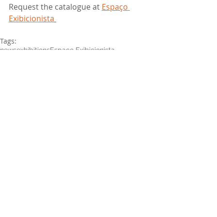
Request the catalogue at 
Espaço 
Exibicionista
Tags:
news
exhibitions
Espaço Exibicionista
Recent Posts
See All