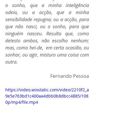
o sonho, que a minha inteligência  
odeia, ou a acção, que a minha 
sensibilidade repugna; ou a acção, para  
que não nasci, ou o sonho, para que 
ninguém nasceu. Resulta que, como 
detesto ambos, não escolho nenhum; 
mas, como hei-de,  em certa ocasião, ou 
sonhar, ou agir, misturo uma coisa com 
outra.
Fernando Pessoa
https://video.wixstatic.com/video/2210f2_a
9e5e763bd1c400aa4dbb0b8dbcc4885/108
0p/mp4/file.mp4